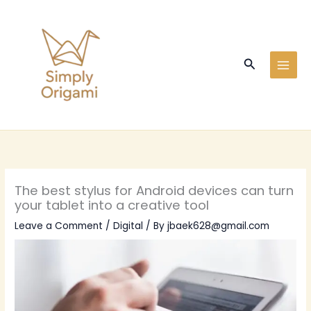
Skip
to
content
Search
The best stylus for Android devices can turn
your tablet into a creative tool
Leave a Comment
/
Digital
/ By
jbaek628@gmail.com