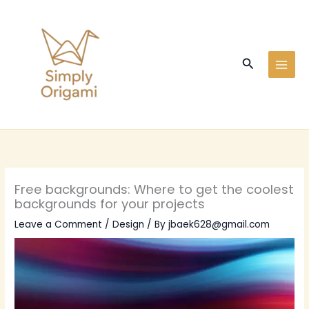
Skip
to
content
Search
Free backgrounds: Where to get the coolest
backgrounds for your projects
Leave a Comment
/
Design
/ By
jbaek628@gmail.com